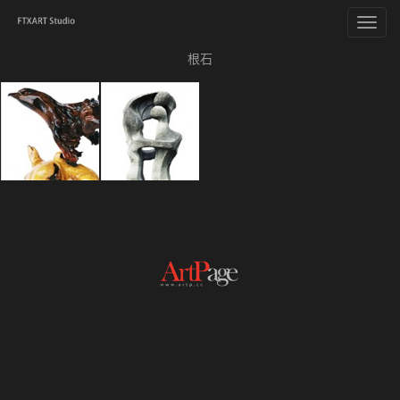
Toggl
navig
根石